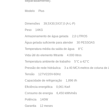
separadamente).
Modelo
Plus
Dimensões
39,5X30,5X37,0 (A-L-P)
Peso
14KG
Armazenamento de água gelada
2,0 LITROS
Água gelada suficiente para atender
30 PESSOAS
Temperatura média da saída de água
8°C
Vida útil do elemento filtrante
4.000 litros
Temperatura ambiente de trabalho
5°C a 42°C
Pressão de rede hidráulica
3 a 40 MCA metros de coluna de 
Tensão
127V/220V-60Hz
Capacidade de refrigeração
1,896 l/h
Eficiência energética
0,061 Kw/l
Consumo de energia
6,450 kWh/mês
Potência
140W
Garantia
12 meses